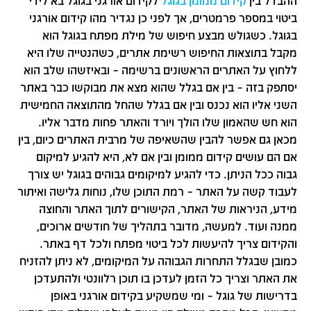
ההבדל בין
קידום ממומן בגוגל
לקידום אורגני בגוגל בא לידי
ביטוי במספר פרמטרים, אך לפני כן נגדיר מהו קידום אורגני
בגוגל. כשגולש מבצע חיפוש של מילת מפתח בגוגל הוא
מקבל בתוצאות החיפוש רשימת אתרים, כשהנטייה שלו היא
ללחוץ על האתרים הראשונים ברשימה – ובאיזשהו שלב הוא
יסתפק בזה – בין אם בגלל שהוא מצא את מבוקשו כבר באתר
השני אליו הוא נכנס ובין אם בגלל שהחל מהתוצאה החמישית
הוא חש שהאמון שלו הולך ויורד והאתר פחות מדבר אליו.
מכאן גם אפשר להבין שהשאיפה של מרבית האתרים כיום, בין
אם הם עושים קידום ממומן ובין אם לא, היא להגיע למיקום
גבוה ככל הניתן. כדי להגיע למיקומים גבוהים בגוגל יש צורך
לעבוד קשה על האתר – רמת התוכן שלו, נוחות גלישה ואיתור
מידע, הניראות של האתר, הקישורים לתוך האתר והחוצה
ממנה ועוד. למעשה, מדובר בתהליך של חודשים ארוכים,
והקידום צריך להיעשות לכל ביטוי מפתח ולכל דף באתר.
כמובן שבגלל התחרות הגבוהה על המיקומים, לא ניתן להזניח
את האתר וצריך כל הזמן לעדכן בו תוכן רלוונטי ולהתעדכן
בדרישות של גוגל – ומי שמשקיע בקידום אורגני באופן