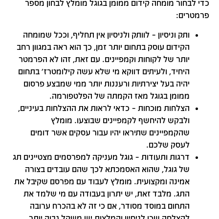
כדי לבחור מומחה קידום ממומן בגוגל מומלץ לבחון מספר
פרמטרים:
ותק וניסיון – לוותק ולניסיון אין תחליף, וככל שמומחה
הקידום עוסק בתחום יותר זמן, כך הוא ראה במגוון רחב
יותר של לקוחות וקמפיינים. עם זאת, זהו לא הפרמטר
היחיד, ולעיתים דווקא מי שלא עשה קילומטרז' בתחום
יהיה בעל יצירתיות ורעננות יותר ממי שמבצע פרסום
ממומן בגוגל מאז הקמתה של הפלטפורמה.
הצלחות מוכחות – כדאי לראות את ההצלחות בעיניים,
ולבקש להיחשף לקמפיינים שבוצעו. מומלץ
שהקמפיינים שתיראו יהיו עבור עסקים אשר דומים
לעסק שלכם.
דרגות ותעודות – גוגל מעניקה למפרסמים מצטיינים תג
של גוגל, שהוא האסמכתא לכך שהם עובדים בצורה
אמינה ומקצועית. מומלץ לעבוד עם מפרסם שקיבל את
התג. מלבד זאת, יש יתרון בעבודה עם מי שלמד את
התחום במוסד מסודר, אם כי זה לא בהכרח ערובה
להצלחה שכן לניסיון והמלצות יש משקל גבוה יותר.