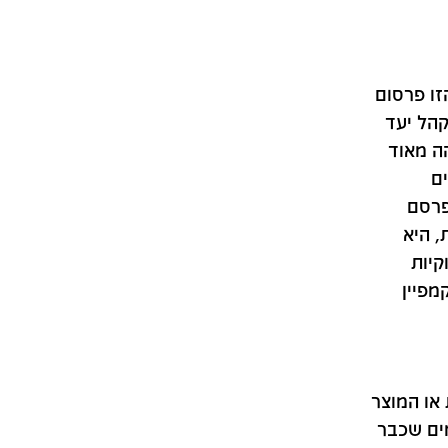
זו פרסום
קהל יעד
הה מאוד
ים
פרסם
, היא
קיות
מפיין
 או המוצר
מים שכבר