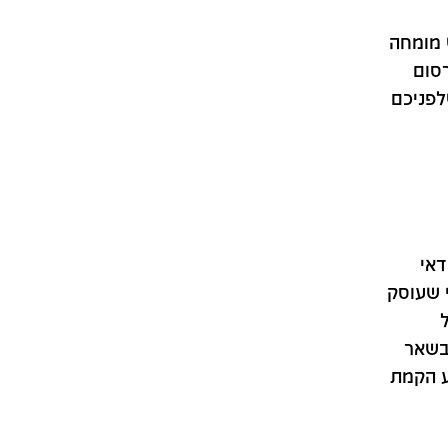
 מומחה
רסום
לפניכם
דאי
י שעוסק
שאר
ע הקמת