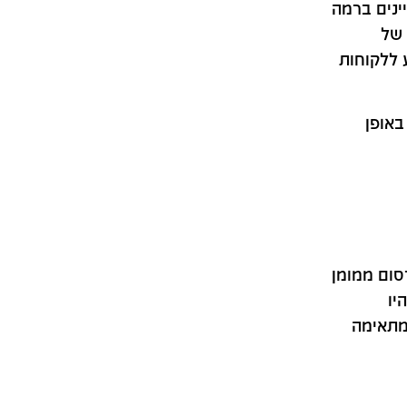
יינים ברמה
 של
 ללקוחות
באופן
סום ממומן
יו
המתאימה