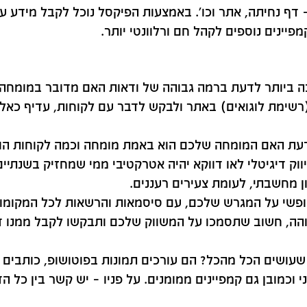
– דף נחיתה, אתר וכו'. באמצעות הפיקסל נוכל לקבל מידע ע
יינים נוספים לקהל חם ורלוונטי יותר.
ה ביותר לדעת ברמה גבוהה של ודאות האם מדובר במומחה 
(רשימת לוגואים) באתר ולבקש לדבר עם לקוחות, עדיף כאל
 לדעת האם המומחה שלכם הוא באמת מומחה וכמה לקוחות הו
יג לכם 10 שנות ניסיון בשיווק דיגיטלי לאו דווקא יהיה אטרקטיבי ממי שמחזיק בשנתיי
ן מחשבתי, לעומת צעירים רעננים.
 חופשי על המגרש שלכם, עם סיסמאות והרשאות לכל המקומו
והה, חשוב שתסמכו על המשווק שלכם ותבקשו לקבל ממנו ד
 שעושים הכל מהכל? הם עורכים תמונות בפוטושופ, כותבים 
י וכמובן גם קמפיינים ממומנים. על פניו – יש קשר בין כל ה