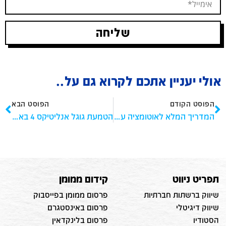
שליחה
אולי יעניין אתכם לקרוא גם על..
הפוסט הקודם
הפוסט הבא
המדריך המלא לאוטומציה עסקית, כולל השוואה בין מייק / Make לזאפייר / Zapier
הטמעת גוגל אנליטיקס 4 באמצעות GTM – מדריך
תפריט ניווט
קידום ממומן
שיווק ברשתות חברתיות
פרסום ממומן בפייסבוק
שיווק דיגיטלי
פרסום באינסטגרם
הסטודיו
פרסום בלינקדאין